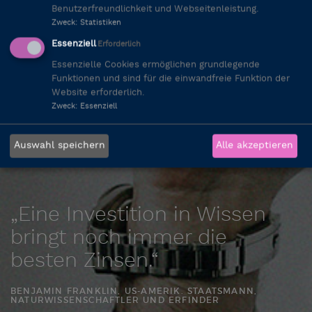
Benutzerfreundlichkeit und Webseitenleistung.
Zweck
:
Statistiken
Essenziell
Erforderlich
Essenzielle Cookies ermöglichen grundlegende
Funktionen und sind für die einwandfreie Funktion der
Website erforderlich.
Zweck
:
Essenziell
Auswahl speichern
Alle akzeptieren
„ Eine Investition in Wissen
bringt noch immer die
besten Zinsen.“
BENJAMIN FRANKLIN, US-AMERIK. STAATSMANN,
NATURWISSENSCHAFTLER UND ERFINDER