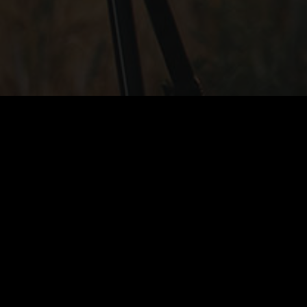
Du bekommst die Freiheiten,
die Du brauchst
Flexible Arbeitszeiten und Homeoffice-Tage sind
das eine – das
Leben mit Familie und Kindern